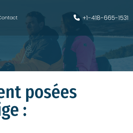
+1-418-665-1531
Contact
vent posées
ge :