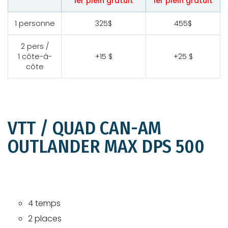
1er plein gratuit
1er plein gratuit
1 personne
325$
455$
2 pers /
1 côte-à-
+15 $
+25 $
côte
VTT / QUAD CAN-AM
OUTLANDER MAX DPS 500
4 temps
2 places