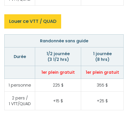
Louer ce VTT / QUAD
Randonnée sans guide
1/2 journée
1 journée
Durée
(3 1/2 hrs)
(8 hrs)
1er plein gratuit
1er plein gratuit
1 personne
225 $
355 $
2 pers /
+15 $
+25 $
1 VTT/QUAD