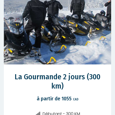
La Gourmande 2 jours (300
km)
à partir de 1055
CAD
Niveau
Débutant - 300 KM