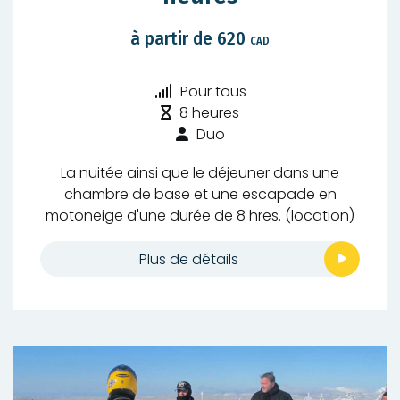
à partir de 620
CAD
Niveau
Pour tous
Durée
de
8 heures
:
difficulté
Type
Duo
:
de
La nuitée ainsi que le déjeuner dans une
randonnée
chambre de base et une escapade en
:
motoneige d'une durée de 8 hres. (location)
Plus de détails