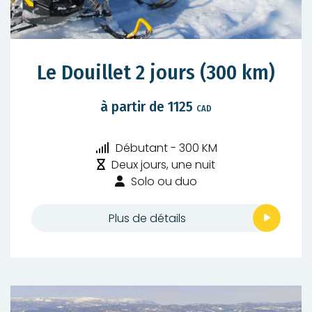
Le Douillet 2 jours (300 km)
à partir de 1125
CAD
Niveau
Débutant - 300 KM
Durée
de
Deux jours, une nuit
:
difficulté
Type
Solo ou duo
:
de
randonnée
Plus de détails
: