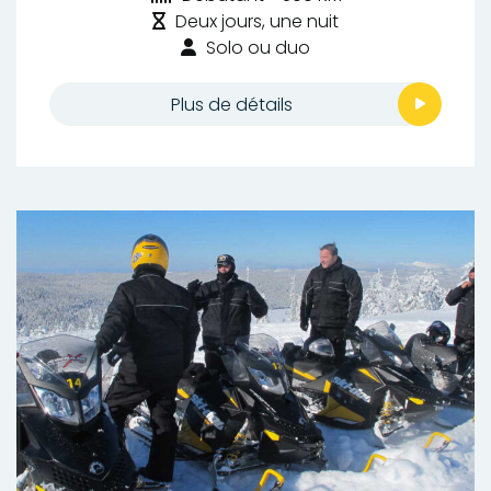
Durée
de
Deux jours, une nuit
:
difficulté
Type
Solo ou duo
:
de
randonnée
Plus de détails
: