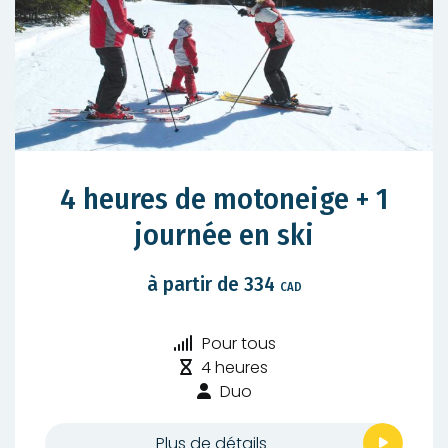
4 heures de motoneige + 1
journée en ski
à partir de 334
CAD
Niveau
Pour tous
Durée
de
4 heures
:
difficulté
Type
Duo
:
de
randonnée
Plus de détails