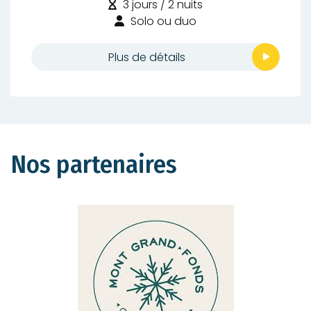
de
Durée
3 jours / 2 nuits
difficulté
:
Type
Solo ou duo
:
de
randonnée
Plus de détails
:
Nos partenaires