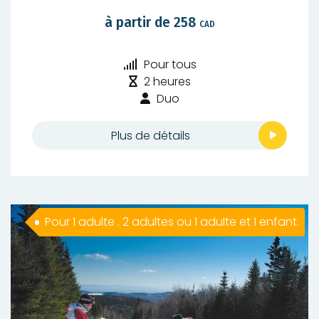
à partir de 258
CAD
Niveau
Pour tous
de
Durée
2 heures
difficulté
:
Type
Duo
:
de
randonnée
Plus de détails
:
Pour 1 adulte . 2 adultes ou 1 adulte et 1 enfant.