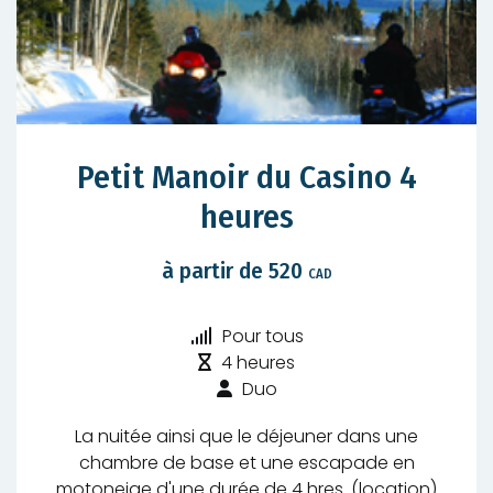
Petit Manoir du Casino 4
heures
à partir de 520
CAD
Niveau
Pour tous
Durée
de
4 heures
:
difficulté
Type
Duo
:
de
La nuitée ainsi que le déjeuner dans une
randonnée
chambre de base et une escapade en
:
motoneige d'une durée de 4 hres. (location)