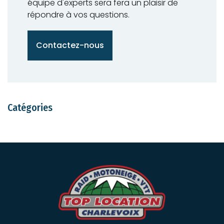
e
équipe d'experts sera fera un plaisir de
répondre à vos questions.
l
l
Contactez-nous
e
s
Catégories