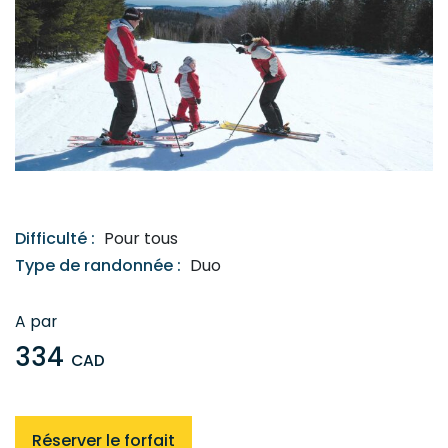
Difficulté :
Pour tous
Type de randonnée :
Duo
A par
334
CAD
4
Réserver le forfait