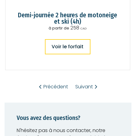
s
Demi-journée 2 heures de motoneige
a
et ski (4h)
258
à partir de
CAD
d
d
Demi-
Voir le forfait
journée
2
i
heures
de
t
motoneige
et
ski
i
(4h)
Précédent
Suivant
o
n
Vous avez des questions?
n
N'hésitez pas à nous contacter, notre