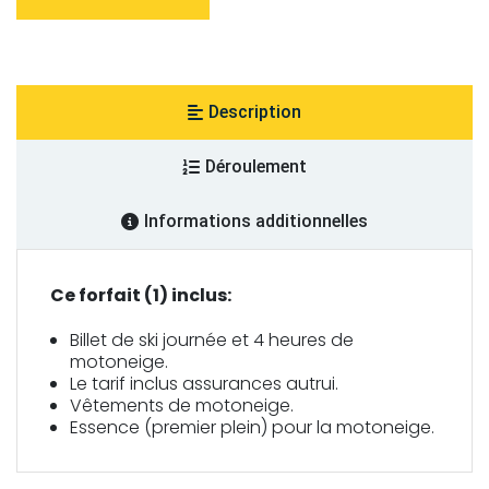
heures
de
motoneige
+
1
journée
en
Description
ski
Déroulement
Informations additionnelles
D
Ce forfait (1) inclus:
e
Billet de ski journée et 4 heures de
s
motoneige.
Le tarif inclus assurances autrui.
c
Vêtements de motoneige.
Essence (premier plein) pour la motoneige.
r