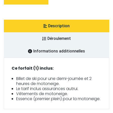
journée
2
heures
de
motoneige
et
ski
Description
(4h)
Déroulement
Informations additionnelles
D
Ce forfait (1) inclus:
e
Billet de ski pour une demi-journée et 2
s
heures de motoneige.
Le tarif inclus assurances autrui.
c
Vêtements de motoneige.
Essence (premier plein) pour la motoneige.
r