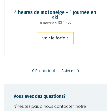
s
4 heures de motoneige + 1 journée en
a
ski
334
à partir de
CAD
d
d
4
Voir le forfait
heures
de
i
motoneige
+
t
1
journée
en
i
ski
Précédent
Suivant
o
n
Vous avez des questions?
n
N'hésitez pas à nous contacter, notre