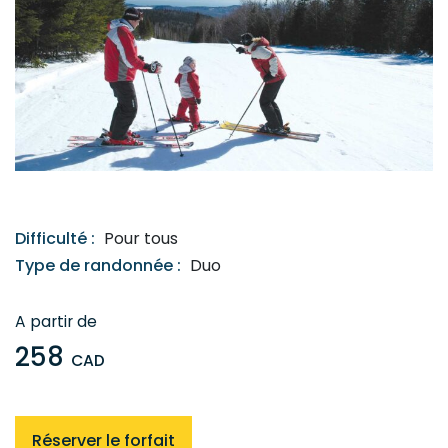
Difficulté :
Pour tous
Type de randonnée :
Duo
A partir de
258
CAD
Demi-
Réserver le forfait