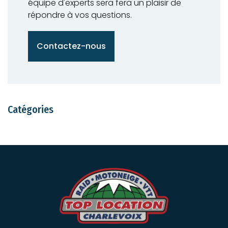
e
équipe d'experts sera fera un plaisir de
répondre à vos questions.
l
l
Contactez-nous
e
s
Catégories